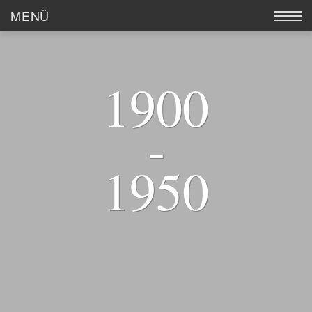
MENÜ
AUSSTELLUNG
1900
WERKE
KÜNSTLER
-
KATALOGE
1950
GALERIE MEIER
ANKAUF