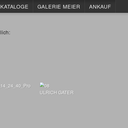
KATALOGE
GALERIE MEIER
ANKAUF
ND HEUTE 2017/18
KONTAKT
ISCH
INFO
lich:
HORST KERSTAN
IMPRESSUM
MAX LAEUGER
DATENSCHUTZ
ULRICH GATER