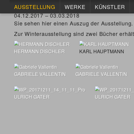
AUSSTELLUNG
WERKE
KÜNSTLER
AUSSTELLUNG SCHNEE VON GESTERN... U
04.12.2017 – 03.03.2018
GLASGEFÄSSE
1900-1950
1900-1950
Sie sehen hier einen Auszug der Ausstellung.
AKTUELL
ZEITGENÖSSISCH
ZEITGENÖSS
Zur Winterausstellung sind zwei Bücher erhält
ARCHIV
KERAMIK
KERAMIK
HERMANN DISCHLER
KARL HAUPTMANN
DAUERAUSSTELLUNG
AKTUELL
BIOGRAFIEN
MESSEN
ARCHIV
GABRIELE VALLENTIN
GABRIELE VALLENTIN
ZEITGENÖSSISCH
ARCHIV
ULRICH GATER
ULRICH GATER