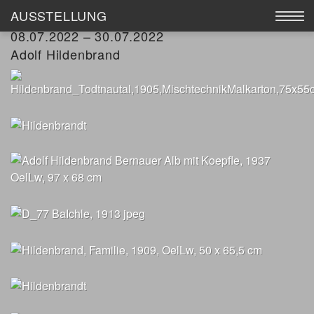
AUSSTELLUNG
ADOLF HILDENBRAND
08.07.2022 – 30.07.2022
AUSSTELLUNG
Adolf Hildenbrand
WERKE
KÜNSTLER
KATALOGE
GALERIE MEIER
ANKAUF