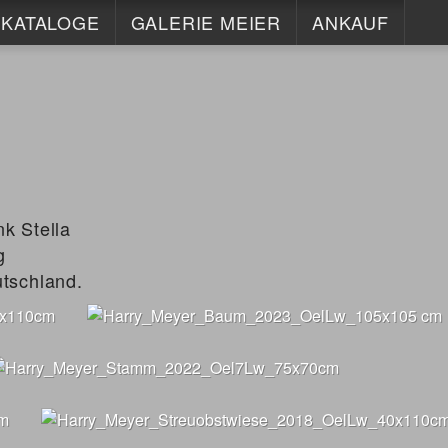
KATALOGE
GALERIE MEIER
ANKAUF
KONTAKT
ISCH
INFO
HORST KERSTAN
IMPRESSUM
MAX LAEUGER
DATENSCHUTZ
nk Stella
g
tschland.