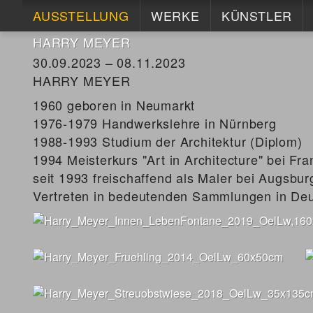
AUSSTELLUNG
WERKE
KÜNSTLER
HARRY MEYER
GLASGEFÄSSE
1900-1950
1900-1950
30.09.2023 – 08.11.2023
AKTUELL
ZEITGENÖSSISCH
ZEITGENÖSS
HARRY MEYER
1960 geboren in Neumarkt
ARCHIV
KERAMIK
KERAMIK
1976-1979 Handwerkslehre in Nürnberg
DAUERAUSSTELLUNG
AKTUELL
BIOGRAFIEN
1988-1993 Studium der Architektur (Diplom)
1994 Meisterkurs "Art in Architecture" bei Fra
MESSEN
ARCHIV
seit 1993 freischaffend als Maler bei Augsbur
Vertreten in bedeutenden Sammlungen in Deu
ZEITGENÖSSISCH
ARCHIV