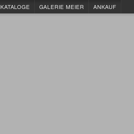
KATALOGE
GALERIE MEIER
ANKAUF
KONTAKT
ISCH
INFO
HORST KERSTAN
IMPRESSUM
MAX LAEUGER
DATENSCHUTZ